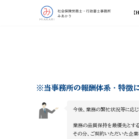
コ
ナ
ン
ビ
【
テ
ゲ
ン
ー
ツ
シ
へ
ョ
ス
ン
キ
に
ッ
移
プ
動
※当事務所の報酬体系・特徴
今後、業務の繁忙状況等に応じ
業務の品質保持を最優先とする
その分、ご契約いただいた企業