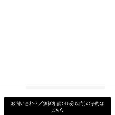
上記をご確認ください。なお、無料でお見積りや相談も行って
います。
※お問い合わせ
※
当事務所では、無料で見積り依頼に対応してい
ます（追加費用なし、見積後の営業なし、相談のみ
でもOK）
。
※初回のご相談に限り、 WEB会議ツールによる
無料相談（45分以内）も行っております。
お問い合わせ／無料相談（45分以内）の予約は
こちら